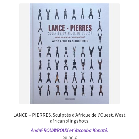
LANCE – PIERRES. Sculptés d’Afrique de l’Ouest. West
african slingshots.
André ROUAYROUX et Yacouba Konaté.
39,00
€