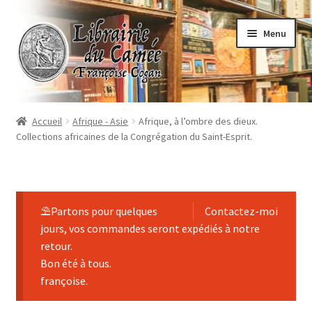
Aller
Aller
Menu
à
au
la
contenu
navigation
Accueil
Accueil
Afrique - Asie
Afrique, à l’ombre des dieux.
Collections africaines de la Congrégation du Saint-Esprit.
Librairie
Contact
⛱Partons pour quelques
Contactez-moi
Commande
jours, vos commandes seront expédiés à notre
retour.
Bon été à tous.
françoise.